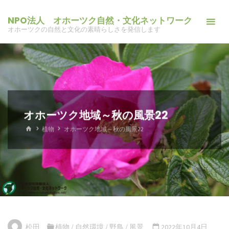
コ
NPO法人 オホーツク自然・文化ネットワーク
ン
オホーツクの自然と文化の素晴らしさを発信します
テ
ン
ツ
へ
ス
キ
オホーツク地域～秋の風景22
ッ
ホ
植物
オホーツク地域～秋の風景22
プ
ー
ム
松田
植物
/
自然環境
/
野鳥
/
風景
2022年10月4日