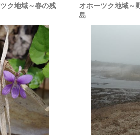
ツク地域～春の残
オホーツク地域～
岸"
ツ
ツ
島
ク
ク
松田
地
地
動物
/
植物
域
域
/
自然環境
/
野鳥
/
風景
～
～
初
初
夏
夏
の
の
風
風