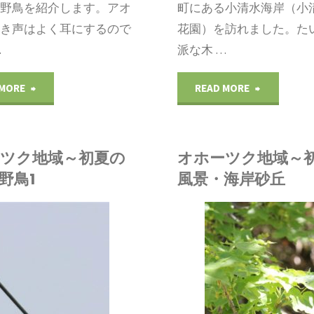
た野鳥を紹介します。アオ
町にある小清水海岸（小
鳴き声はよく耳にするので
花園）を訪れました。た
…
派な木 …
"オ
"オ
 MORE
READ MORE
ホ
ホ
ー
ー
ツク地域～初夏の
オホーツク地域～
野鳥1
風景・海岸砂丘
ツ
ツ
ク
ク
松田
動物
/
植物
地
地
/
自然環境
/
野鳥
/
風景
域
域