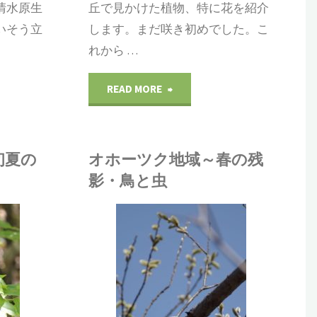
清水原生
丘で見かけた植物、特に花を紹介
いそう立
します。まだ咲き初めでした。こ
れから …
"オ
READ MORE
ホ
ー
初夏の
オホーツク地域～春の残
影・鳥と虫
ツ
ク
松田
昆虫
/
自然
地
環境
/
野鳥
/
風景
域