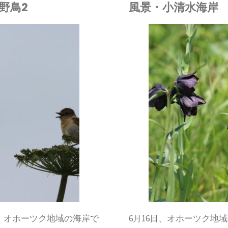
野鳥2
風景・小清水海岸
松田
植物
/
自然
環境
/
野鳥
/
風景
日、オホーツク地域の海岸で
6月16日、オホーツク地