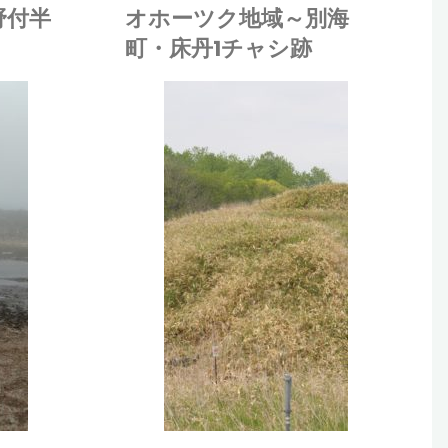
ー
野付半
オホーツク地域～別海
町・床丹1チャシ跡
ツ
ク
松田
歴史・文
地
化財
/
自然
環境
/
野鳥
/
風
域
景
～
春
の
残
影・