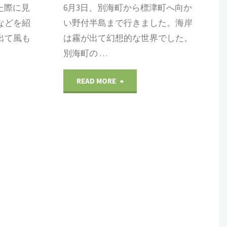
た際に見
6月3日、別海町から標津町へ向か
鳥
などを紹
い野付半島まで行きました。海岸
出て風も
は霧が出て幻想的な世界でした。
と
別海町の …
虫"
"オ
READ MORE
ホ
ー
ツ
ク
地
域