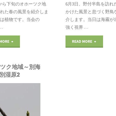
景・
景・
から下旬のオホーツク地
6月3日、野付半島を訪れ
られた春の風景を紹介しま
かけた風景と息づく野鳥
野
海
回は植物です。当会の
介します。当日は海霧が
鳥
岸
 …
強く視界 …
1"
砂
"オ
"オ
 MORE
READ MORE
丘"
ホ
ホ
ー
ー
ツク地域～別海
別湿原2
ツ
ツ
ク
ク
地
地
域
域