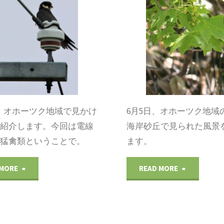
～
～
初
初
夏
夏
の
の
風
風
日、オホーツク地域で見かけ
6月5日、オホーツク地域
景・
景・
を紹介します。今回は電線
海岸砂丘で見られた風景
る猛禽類ということで。
ます。
野
小
鳥
清
"オ
"オ
 MORE
READ MORE
2"
水
ホ
ホ
海
ー
ー