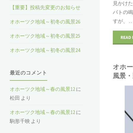
見かけ
【重要】投稿先変更のお知らせ
バトの
すが、 
オホーツク地域～初冬の風景26
オホーツク地域～初冬の風景25
READ
オホーツク地域～初冬の風景24
オホー
最近のコメント
風景・
オホーツク地域～春の風景12
に
松田
より
松田
野鳥
/
風景
オホーツク地域～春の風景12
に
駒形千映
より