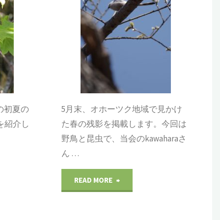
～
初
夏
の
風
の初夏の
5月末、オホーツク地域で見かけ
景・
を紹介し
た春の残影を掲載します。今回は
野鳥と昆虫で、当会のkawaharaさ
植
ん …
物
"オ
READ MORE
1"
ホ