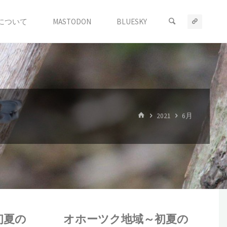
について
MASTODON
BLUESKY
ホ
2021
6月
ー
ム
初夏の
オホーツク地域～初夏の