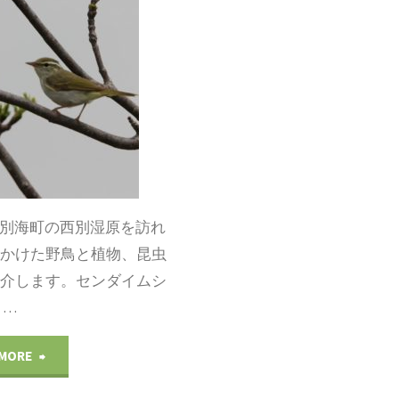
～
～
春
野
の
付
残
半
影・
島"
、別海町の西別湿原を訪れ
花"
見かけた野鳥と植物、昆虫
紹介します。センダイムシ
 …
"オ
 MORE
ホ