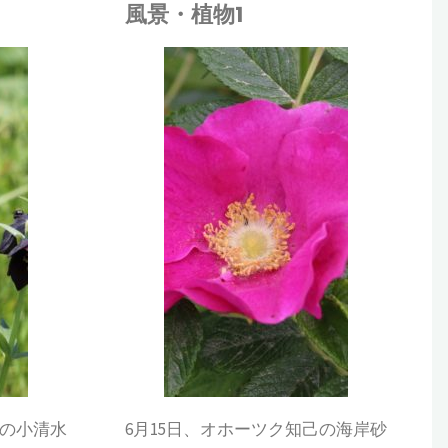
風景・植物1
松田
昆虫
/
植物
/
自然環境
域の小清水
6月15日、オホーツク知己の海岸砂