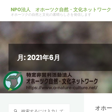
コ
NPO法人 オホーツク自然・文化ネットワーク
ン
オホーツクの自然と文化の素晴らしさを発信します
テ
ン
ツ
へ
ス
月:
2021年6月
キ
ッ
プ
オホー
検