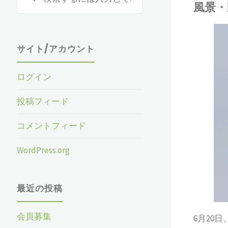
風景・
索
対
象:
松田
サイト/アカウント
自然環境
/
野鳥
/
風景
ログイン
投稿フィード
コメントフィード
WordPress.org
最近の投稿
会員募集
6月20