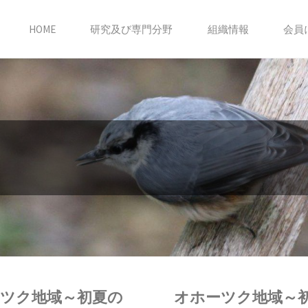
HOME
研究及び専門分野
組織情報
会員
ツク地域～初夏の
オホーツク地域～