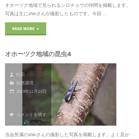
昆
オホーツク地域で見られるシロチョウの仲間を掲載します。
写真は主にshinさんが撮影したものです。今回 …
虫
"オ
READ MORE
6"
ホ
オホーツク地域の昆虫4
ー
ツ
松田
ク
自然環境
2019年11月23日
地
域
コメントを残す
の
昆
当会所属のshinさんの撮影した写真を掲載します。よく見か