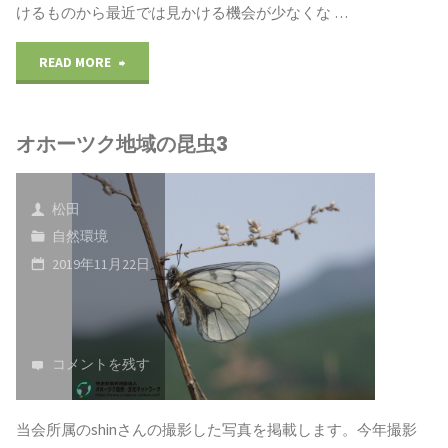
けるものから最近では見かける機会が少なくな …
虫
"オ
READ MORE
5"
ホ
オホーツク地域の昆虫3
ー
ツ
松田
ク
自然環境
2019年11月22日
地
域
の
コメントを残す
昆
当会所属のshinさんの撮影した写真を掲載します。今年撮影
虫