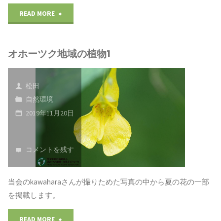
"オ
READ MORE
3"
ホ
オホーツク地域の植物1
ー
ツ
松田
ク
自然環境
2019年11月20日
地
域
コメントを残す
の
昆
当会のkawaharaさんが撮りためた写真の中から夏の花の一部
を掲載します。
虫
"オ
READ MORE
2"