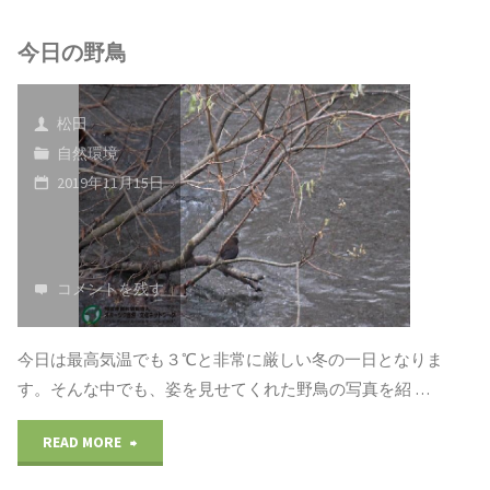
ホ
今日の野鳥
ー
ツ
松田
ク
自然環境
2019年11月15日
地
域
の
コメントを残す
昆
今日は最高気温でも３℃と非常に厳しい冬の一日となりま
虫
す。そんな中でも、姿を見せてくれた野鳥の写真を紹 …
1"
"今
READ MORE
日