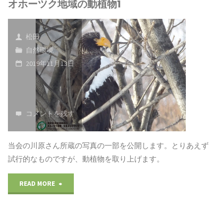
オホーツク地域の動植物1
け
た
松田
野
自然環境
2019年11月13日
鳥"
コメントを残す
当会の川原さん所蔵の写真の一部を公開します。とりあえず
試行的なものですが、動植物を取り上げます。
"オ
READ MORE
ホ