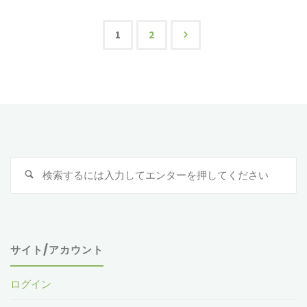
ー
ツ
1
2
投
ク
地
稿
域
の
の
検
ペ
動
索
対
植
ー
象
物
ジ
サイト/アカウント
1"
送
ログイン