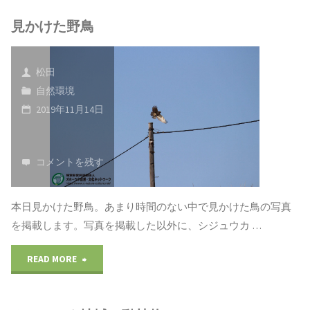
見かけた野鳥
の
野
松田
鳥"
自然環境
2019年11月14日
コメントを残す
本日見かけた野鳥。あまり時間のない中で見かけた鳥の写真
を掲載します。写真を掲載した以外に、シジュウカ …
"見
READ MORE
か