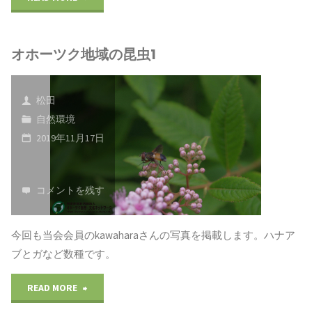
ホ
オホーツク地域の昆虫1
ー
ツ
松田
ク
自然環境
2019年11月17日
地
域
コメントを残す
の
植
今回も当会会員のkawaharaさんの写真を掲載します。ハナア
ブとガなど数種です。
物
"オ
READ MORE
1"