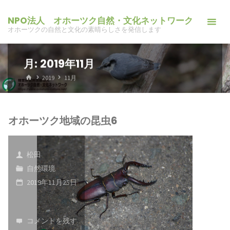
コ
NPO法人 オホーツク自然・文化ネットワーク
ン
オホーツクの自然と文化の素晴らしさを発信します
テ
ン
月:
2019年11月
ツ
へ
ホ
2019
11月
ー
ス
ム
キ
ッ
オホーツク地域の昆虫6
プ
松田
自然環境
2019年11月25日
コメントを残す