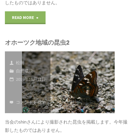
したものではありません。
4"
"オ
READ MORE
ホ
オホーツク地域の昆虫2
ー
ツ
松田
ク
自然環境
2019年11月21日
地
域
コメントを残す
の
昆
当会のshinさんにより撮影された昆虫を掲載します。今年撮
影したものではありません。
虫