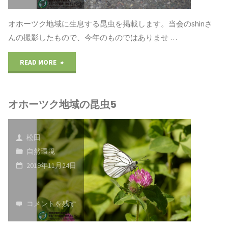
オホーツク地域に生息する昆虫を掲載します。当会のshinさ
んの撮影したもので、今年のものではありませ …
"オ
READ MORE
ホ
オホーツク地域の昆虫5
ー
ツ
松田
ク
自然環境
2019年11月24日
地
域
コメントを残す
の