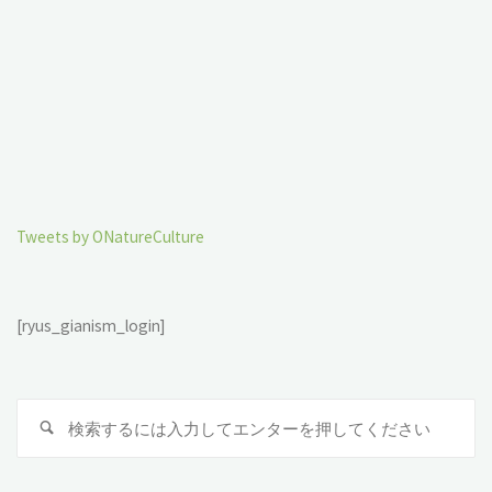
Tweets by ONatureCulture
[ryus_gianism_login]
検
索
対