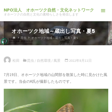
コ
NPO法人 オホーツク自然・文化ネットワーク
ン
オホーツクの自然と文化の素晴らしさを発信します
テ
ン
オホーツク地域～蔵出し写真・夏5
ツ
へ
ホ
昆虫
オホーツク地域～蔵出し写真・夏5
ー
ス
ム
キ
ッ
松田
昆虫
/
自然環境
/
風景
2022年8月11日
プ
7月19日、オホーツク地域の山間部を散策した時に見かけた風
景です。当会のK氏が撮影したものです。