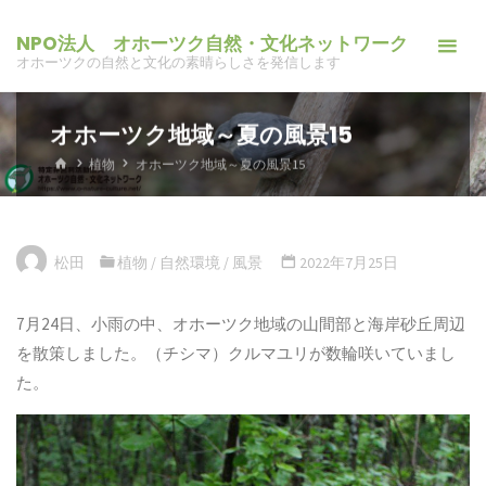
コ
NPO法人 オホーツク自然・文化ネットワーク
ン
オホーツクの自然と文化の素晴らしさを発信します
テ
ン
オホーツク地域～夏の風景15
ツ
へ
ホ
植物
オホーツク地域～夏の風景15
ー
ス
ム
キ
ッ
松田
植物
/
自然環境
/
風景
2022年7月25日
プ
7月24日、小雨の中、オホーツク地域の山間部と海岸砂丘周辺
を散策しました。（チシマ）クルマユリが数輪咲いていまし
た。