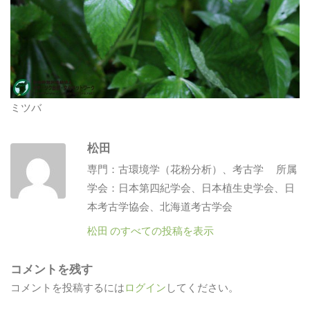
ミツバ
松田
専門：古環境学（花粉分析）、考古学 所属
学会：日本第四紀学会、日本植生史学会、日
本考古学協会、北海道考古学会
松田 のすべての投稿を表示
コメントを残す
コメントを投稿するには
ログイン
してください。