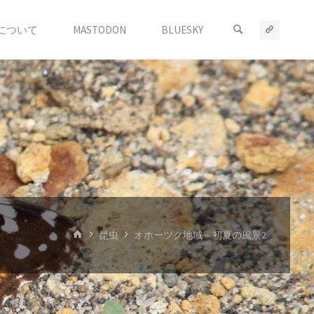
について
MASTODON
BLUESKY
ホ
昆虫
オホーツク地域～初夏の風景2
ー
ム