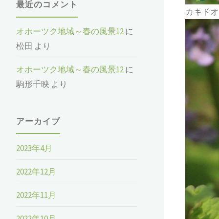
最近のコメント
カキドオ
オホーツク地域～春の風景12
に
松田
より
オホーツク地域～春の風景12
に
駒形千映
より
アーカイブ
2023年4月
2022年12月
2022年11月
2022年10月