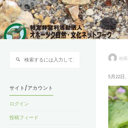
検
松田
索
対
5月22
象:
サイト/アカウント
ログイン
投稿フィード