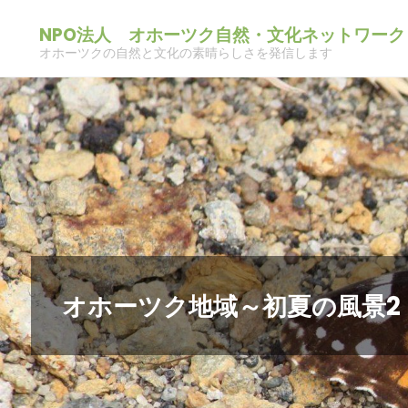
コ
NPO法人 オホーツク自然・文化ネットワーク
ン
オホーツクの自然と文化の素晴らしさを発信します
テ
ン
ツ
へ
ス
キ
ッ
プ
オホーツク地域～初夏の風景2