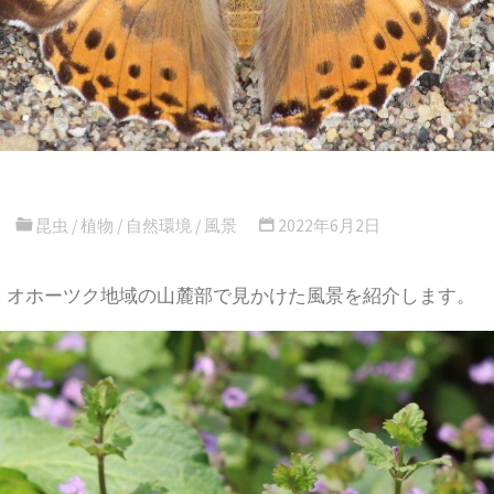
昆虫
/
植物
/
自然環境
/
風景
2022年6月2日
日、オホーツク地域の山麓部で見かけた風景を紹介します。