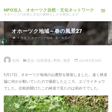
コ
NPO法人 オホーツク自然・文化ネットワーク
ン
オホーツクの自然と文化の素晴らしさを発信します
テ
ン
オホーツク地域～春の風景27
ツ
へ
ホ
昆虫
オホーツク地域～春の風景27
ー
ス
ム
キ
ッ
松田
昆虫
/
自然環境
/
野鳥
/
風景
2022年5月26日
プ
5月17日、オホーツク地域の山麓部を散策しました。遠く林道
脇に何かが動いていたので撮影したところ、エゾライチョウ
でした。比較的開けたこの林道で見たのは初めてでした。