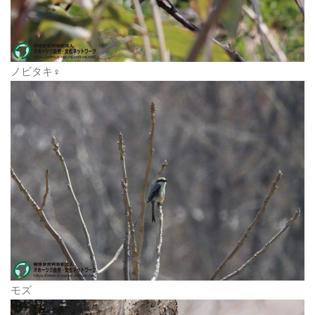
ノビタキ♀
モズ