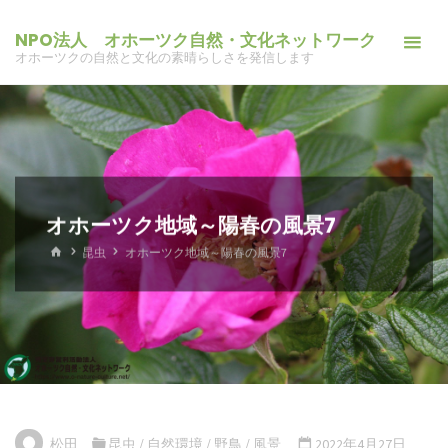
コ
NPO法人 オホーツク自然・文化ネットワーク
ン
オホーツクの自然と文化の素晴らしさを発信します
テ
ン
ツ
へ
ス
キ
オホーツク地域～陽春の風景7
ッ
ホ
昆虫
オホーツク地域～陽春の風景7
プ
ー
ム
松田
昆虫
/
自然環境
/
野鳥
/
風景
2022年4月27日