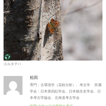
エルタテハ
松田
専門：古環境学（花粉分析）、考古学 所属
学会：日本第四紀学会、日本植生史学会、日
本考古学協会、北海道考古学会
松田 のすべての投稿を表示