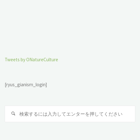
Tweets by ONatureCulture
[ryus_gianism_login]
検
索
対
象