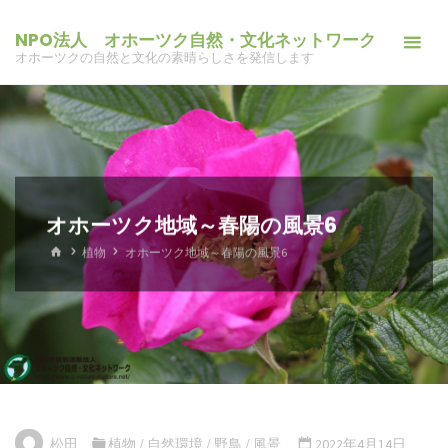
コ
NPO法人 オホーツク自然・文化ネットワーク
ン
オホーツクの自然と文化の素晴らしさを発信します
テ
ン
ツ
へ
ス
キ
オホーツク地域～春陽の風景6
ッ
ホ
植物
オホーツク地域～春陽の風景6
プ
ー
ム
松田
植物
/
自然環境
/
野鳥
/
風景
2022年4月14日