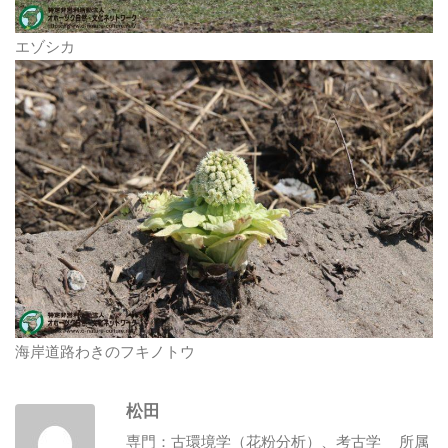
エゾシカ
海岸道路わきのフキノトウ
松田
専門：古環境学（花粉分析）、考古学 所属