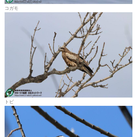
コガモ
トビ