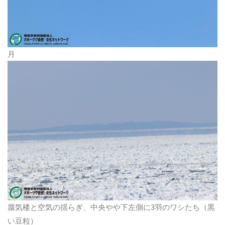
月
蜃気楼と空気の揺らぎ、中央やや下左側に3羽のワシたち（黒
い豆粒）