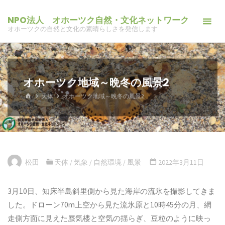
コ
NPO法人 オホーツク自然・文化ネットワーク
ン
オホーツクの自然と文化の素晴らしさを発信します
テ
ン
ツ
へ
オホーツク地域～晩冬の風景2
ス
ホ
天体
オホーツク地域～晩冬の風景2
キ
ー
ム
ッ
プ
松田
天体
/
気象
/
自然環境
/
風景
2022年3月11日
3月10日、知床半島斜里側から見た海岸の流氷を撮影してきま
した。ドローン70m上空から見た流氷原と10時45分の月、網
走側方面に見えた蜃気楼と空気の揺らぎ、豆粒のように映っ