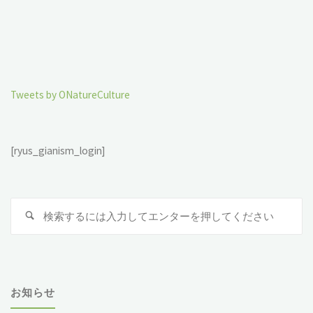
Tweets by ONatureCulture
[ryus_gianism_login]
検
索
対
象
お知らせ