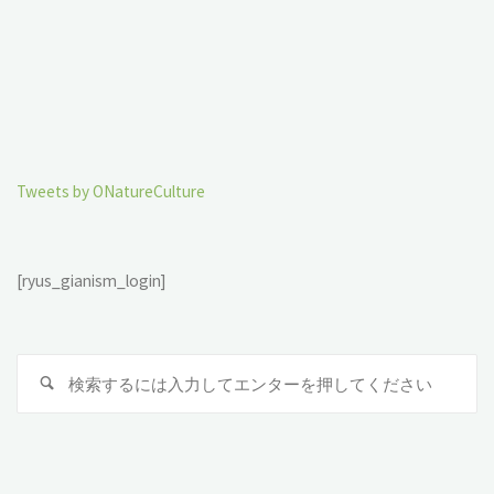
Tweets by ONatureCulture
[ryus_gianism_login]
検
索
対
象