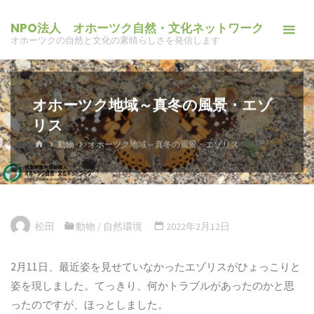
コ
NPO法人 オホーツク自然・文化ネットワーク
ン
オホーツクの自然と文化の素晴らしさを発信します
テ
ン
ツ
オホーツク地域～真冬の風景・エゾ
へ
リス
ス
キ
ホ
動物
オホーツク地域～真冬の風景・エゾリス
ー
ッ
ム
プ
松田
動物
/
自然環境
2022年2月12日
2月11日、最近姿を見せていなかったエゾリスがひょっこりと
姿を現しました。てっきり、何かトラブルがあったのかと思
ったのですが、ほっとしました。