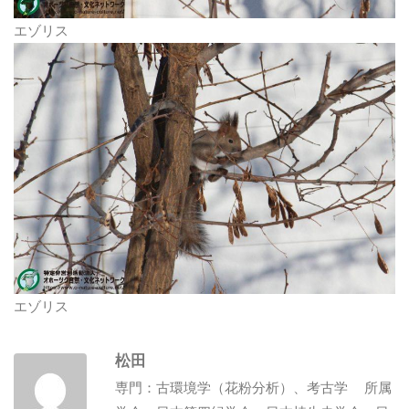
エゾリス
エゾリス
松田
専門：古環境学（花粉分析）、考古学 所属