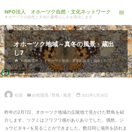
コ
NPO法人 オホーツク自然・文化ネットワーク
ン
オホーツクの自然と文化の素晴らしさを発信します
テ
ン
ツ
オホーツク地域～真冬の風景・蔵出
へ
し7
ス
キ
ホ
自然環境
オホーツク地域～真冬の風景・蔵出し7
ー
ッ
ム
プ
松田
自然環境
/
野鳥
/
風景
2022年1月28日
昨年の2月7日、オホーツク地域の丘陵地で見かけた野鳥を紹
介します。ツグミはフワフワ感がありありでした。偶然、ジ
ョウビタキ♂を見ることができました。数日同じ場所を訪れま