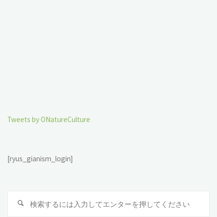
Tweets by ONatureCulture
[ryus_gianism_login]
検
索