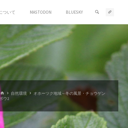
について
MASTODON
BLUESKY
ホ
自然環境
オホーツク地域～冬の風景・チョウゲン
ー
ボウ2
ム