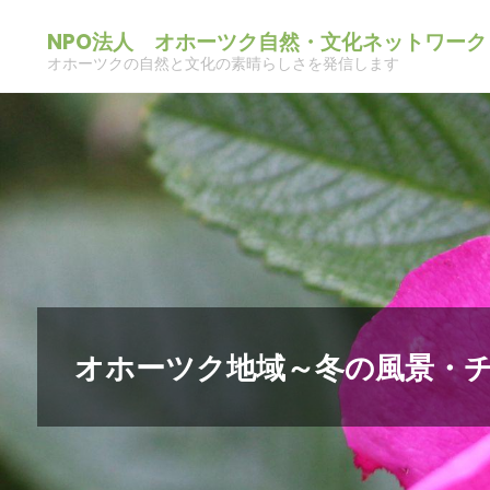
コ
NPO法人 オホーツク自然・文化ネットワーク
ン
オホーツクの自然と文化の素晴らしさを発信します
テ
ン
ツ
へ
ス
キ
ッ
プ
オホーツク地域～冬の風景・チ