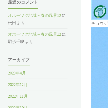
最近のコメント
オホーツク地域～春の風景12
に
松田
より
チョウゲ
オホーツク地域～春の風景12
に
駒形千映
より
アーカイブ
2023年4月
2022年12月
2022年11月
2022年10月