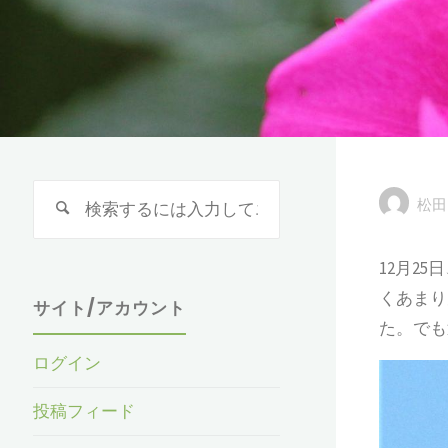
検
松田
索
対
12月2
象:
くあまり
サイト/アカウント
た。でも
ログイン
投稿フィード