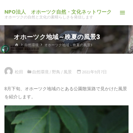
コ
NPO法人 オホーツク自然・文化ネットワーク
ン
オホーツクの自然と文化の素晴らしさを発信します
テ
ン
オホーツク地域～晩夏の風景3
ツ
へ
ホ
自然環境
オホーツク地域～晩夏の風景3
ー
ス
ム
キ
ッ
松田
自然環境
/
野鳥
/
風景
2021年9月7日
プ
8月下旬、オホーツク地域のとある公園散策路で見かけた風景
を紹介します。