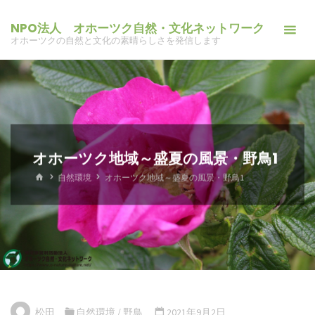
コ
NPO法人 オホーツク自然・文化ネットワーク
ン
オホーツクの自然と文化の素晴らしさを発信します
テ
ン
ツ
へ
ス
キ
オホーツク地域～盛夏の風景・野鳥1
ッ
ホ
自然環境
オホーツク地域～盛夏の風景・野鳥1
プ
ー
ム
松田
自然環境
/
野鳥
2021年9月2日