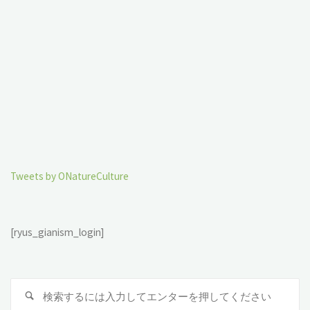
Tweets by ONatureCulture
[ryus_gianism_login]
検
索