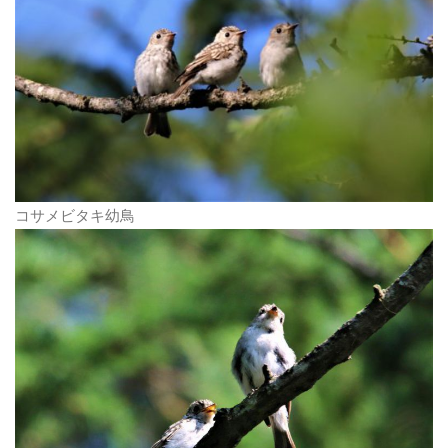
コサメビタキ幼鳥