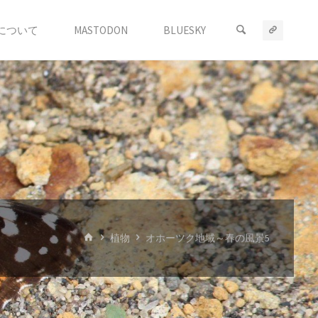
について
MASTODON
BLUESKY
ホ
植物
オホーツク地域～春の風景5
ー
ム