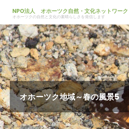
コ
NPO法人 オホーツク自然・文化ネットワーク
ン
オホーツクの自然と文化の素晴らしさを発信します
テ
ン
ツ
へ
ス
キ
ッ
プ
オホーツク地域～春の風景5