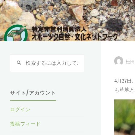
検
松田
索
対
4月27
象:
も草地と
サイト/アカウント
ログイン
投稿フィード