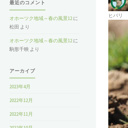
最近のコメント
ヒバリ
オホーツク地域～春の風景12
に
松田
より
オホーツク地域～春の風景12
に
駒形千映
より
アーカイブ
2023年4月
2022年12月
2022年11月
2022年10月