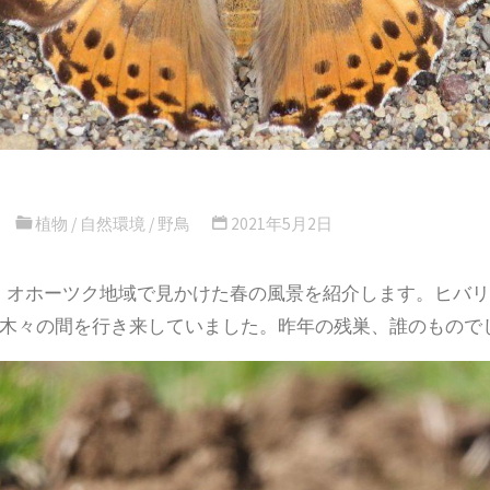
植物
/
自然環境
/
野鳥
2021年5月2日
日、オホーツク地域で見かけた春の風景を紹介します。ヒバ
木々の間を行き来していました。昨年の残巣、誰のもので