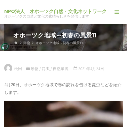
コ
NPO法人 オホーツク自然・文化ネットワーク
ン
オホーツクの自然と文化の素晴らしさを発信します
テ
ン
オホーツク地域～初春の風景11
ツ
へ
ホ
動物
オホーツク地域～初春の風景11
ー
ス
ム
キ
ッ
松田
動物
/
昆虫
/
自然環境
2021年4月24日
プ
4月20日、オホーツク地域で春の訪れを告げる昆虫などを紹介
します。