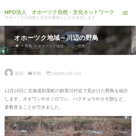
コ
NPO法人 オホーツク自然・文化ネットワーク
ン
オホーツクの自然と文化の素晴らしさを発信します
テ
ン
オホーツク地域～川辺の野鳥
ツ
へ
ホ
野鳥
オホーツク地域～川辺の野鳥
ー
ス
ム
キ
ッ
松田
野鳥
2020年12月12日
プ
12月10日に北海道斜里町の斜里川付近で見かけた野鳥を紹介
します。オオワシやオジロワシ、ハクチョウやカモ類など、
多数見ることができました。