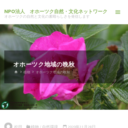
コ
NPO法人 オホーツク自然・文化ネットワーク
ン
オホーツクの自然と文化の素晴らしさを発信します
テ
ン
ツ
へ
ス
キ
オホーツク地域の晩秋
ッ
ホ
植物
オホーツク地域の晩秋
プ
ー
ム
松田
植物
/
自然環境
2020年11月28日