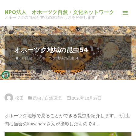
コ
NPO法人 オホーツク自然・文化ネットワーク
ン
オホーツクの自然と文化の素晴らしさを発信します
テ
ン
ツ
へ
オホーツク地域の昆虫54
ス
ホ
昆虫
オホーツク地域の昆虫54
キ
ー
ム
ッ
プ
松田
昆虫
/
自然環境
2020年10月27日
オホーツク地域で見ることができる昆虫を紹介します。9月上
旬に当会のkawaharaさんが撮影したものです。