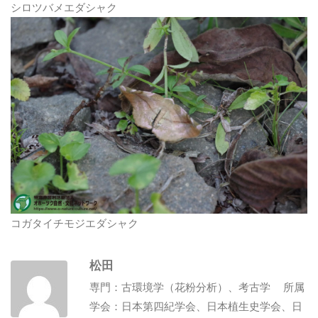
シロツバメエダシャク
コガタイチモジエダシャク
松田
専門：古環境学（花粉分析）、考古学 所属
学会：日本第四紀学会、日本植生史学会、日