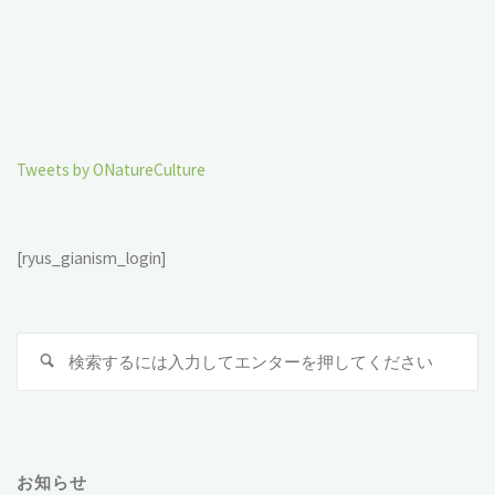
Tweets by ONatureCulture
[ryus_gianism_login]
検
索
対
象
お知らせ