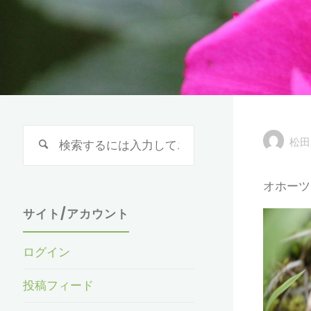
検
松田
索
対
オホーツ
象:
サイト/アカウント
ログイン
投稿フィード