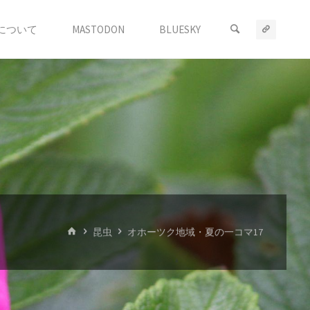
について
MASTODON
BLUESKY
ホ
昆虫
オホーツク地域・夏の一コマ17
ー
ム