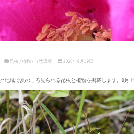
昆虫
/
植物
/
自然環境
2020年9月19日
ク地域で夏のころ見られる昆虫と植物を掲載します。8月上旬に