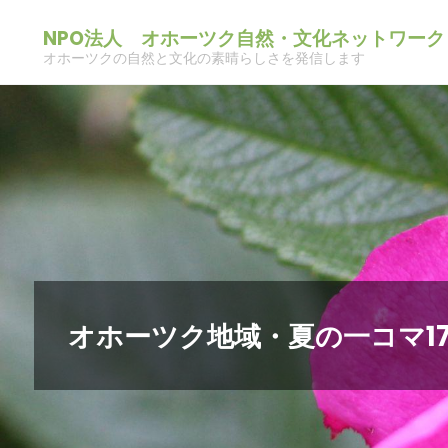
コ
NPO法人 オホーツク自然・文化ネットワーク
ン
オホーツクの自然と文化の素晴らしさを発信します
テ
ン
ツ
へ
ス
キ
ッ
プ
オホーツク地域・夏の一コマ1