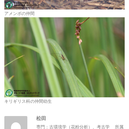
アメンボの仲間
キリギリス科の仲間幼生
松田
専門：古環境学（花粉分析）、考古学 所属