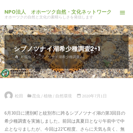
コ
NPO法人 オホーツク自然・文化ネットワーク
ン
オホーツクの自然と文化の素晴らしさを発信します
テ
ン
ツ
へ
シブノツナイ湖希少種調査2-1
ス
ホ
昆虫
シブノツナイ湖希少種調査2-1
キ
ー
ム
ッ
プ
松田
昆虫
/
植物
/
自然環境
2020年7月1日
6月30日に湧別町と紋別市に跨るシブノツナイ湖の第3回目の
希少種調査を実施しました。前回は真夏日となり午前中で中
止となりましたが、今回は22℃程度、さらに天気も良く、無