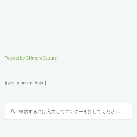
Tweets by ONatureCulture
[ryus_gianism_login]
検
索
対
象