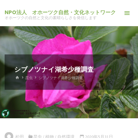
コ
NPO法人 オホーツク自然・文化ネットワーク
ン
オホーツクの自然と文化の素晴らしさを発信します
テ
ン
ツ
へ
ス
キ
シブノツナイ湖希少種調査
ッ
ホ
昆虫
シブノツナイ湖希少種調査
プ
ー
ム
松田
昆虫
/
植物
/
自然環境
2020年5月31日