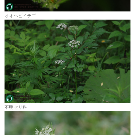
オオヘビイチゴ
不明セリ科