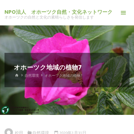
コ
NPO法人 オホーツク自然・文化ネットワーク
ン
オホーツクの自然と文化の素晴らしさを発信します
テ
ン
ツ
へ
ス
キ
オホーツク地域の植物7
ッ
ホ
自然環境
オホーツク地域の植物7
プ
ー
ム
松田
自然環境
2020年1月31日